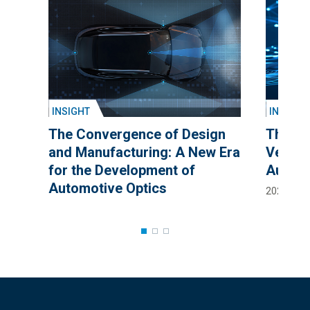
INSIGHT
INSIGHT
The Convergence of Design
The So
and Manufacturing: A New Era
Vehicl
for the Development of
Autom
Automotive Optics
2025 12月