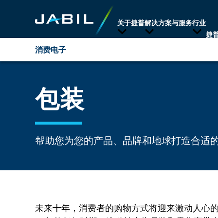
关于捷普
解决方案与服务
行业
捷
消费电子
概述
包装
包装
智能家居及家电
能力
帮助您为您的产品、品牌和地球打造合适
解决方案
互联解决方案
订购样品
KI 无线技术
人机界面
未来十年，消费者的购物方式将迎来激动人心