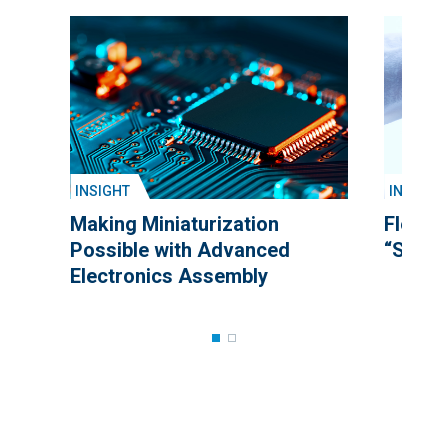
INSIGHT
INSIGHT
Making Miniaturization
Flexibl
Possible with Advanced
“Smart
Electronics Assembly