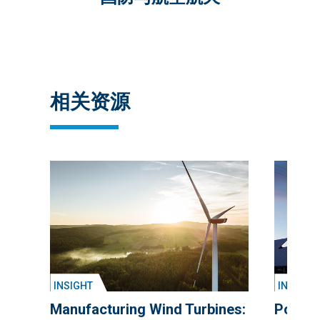
相关资源
INSIGHT
INSIGHT
Manufacturing Wind Turbines:
Poweri