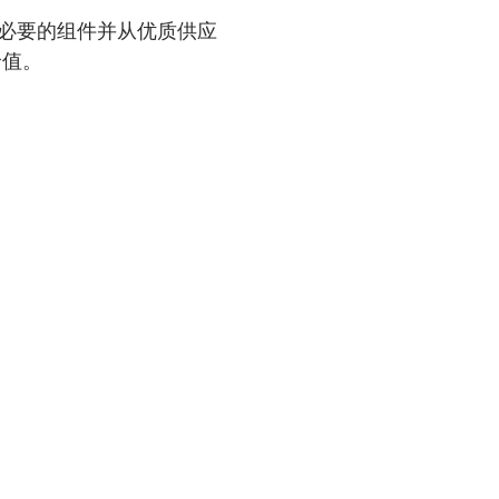
能、可靠性和耐久性的最高
测试以及模拟真实使用环境
进行材料和工艺失效分析以
并解决潜在问题。
制造测试开发